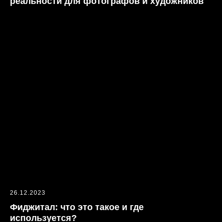
реальности для фотографов и художников
Я соглашаюсь с
Политикой
конфиденциальности
Даю согласие на
Обработку
персональных данных
Отправить
26.12.2023
Фиджитал: что это такое и где
используется?