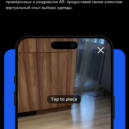
примерочных и раздевалок AR, предоставив своим клиентам
в тренде и проводить эффективные
виртуальный опыт выбора одежды.
маркетинговые акции.
Связаться