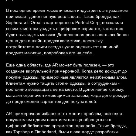
В последнее время косметическая индустрия с энтузиазмом
принимает дополненную реальность. Такие бренды, как
Sephora и L'Oreal в партнерстве с Perfect Corp, позволили
своим клиентам увидеть в цифровом варианте, как на них
будет выглядеть макияж. Дополненная реальность особенно
ценна для онлайн-продаж косметики, поскольку
потребителям почти всегда нужно оценить тот или иной
предмет макияжа, попробовав его на себе.
Еще одна область, где AR может быть полезен, — это
создание виртуальной примерочной. Когда дело доходит до
покупки одежды, примерочные являются неизбежным злом.
Клиентам нужно тащить стопки одежды, а сотрудникам -
постоянно возвращать ее на место. В дополнение к этому,
магазин ограничен имеющимся запасом, когда дело доходит
Расскажем все
до предложения вариантов для покупателей.
о дополненной
AR-примерочная избавляет от многих проблем, позволяя
реальности
покупателям одним нажатием пальца обращаться к
цифровой библиотеке предметов гардероба. Такие бренды,
как Topshop и Timberland, были в авангарде разработки
Каждый день помогаем бизнесу быть