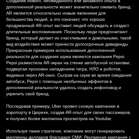
Создание нового, неожиданного или забавного опыта в
дополненной реальности может значительно оживить бренд.
AR является относительно новым явлением для
большинства людей, а это означает, что хорошо
продуманный AR-опыт заставит людей обсуждать и создаст
длительные воспоминания. Поскольку люди предпочитают
бренд, который делает их счастливыми и довольными, такой
вид воздействия может принести долгосрочные дивиденды.
Прекрасным примером использования дополненной
реальности для создания шума является кампания Pepsi.
Pepsi разместила AR-экран на стенке автобусной остановки,
подвергая прохожих нападениям тигра, НЛО и роботов,
ЧИТАЙТЕ ТАКЖЕ
видимых через AR-окно. Сыграв на скуке во время ожидания
автобуса, Pepsi с помощью необычных эффектов в
дополненной реальности удалось создать инфоповод и
укрепить свой бренд.
Последовав примеру, Uber провел схожую кампанию в
аэропорту в Цюрихе, создав AR-опыт для своих пассажиров,
и получил более миллиона просмотров на Youtube.
Используя такие стратегии, компании могут генерировать
миллионы долларов благодаря СМИ.
Рекламная кампания с