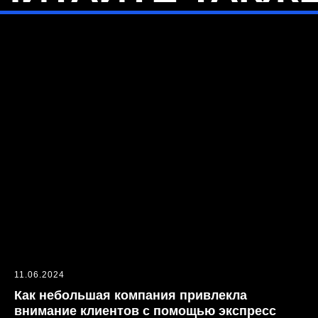
Контакты
11.06.2024
Лучшие идеи приходят
Как небольшая компания привлекла
в виде шуток. Делайте
своё мышление как можно
внимание клиентов с помощью экспресс