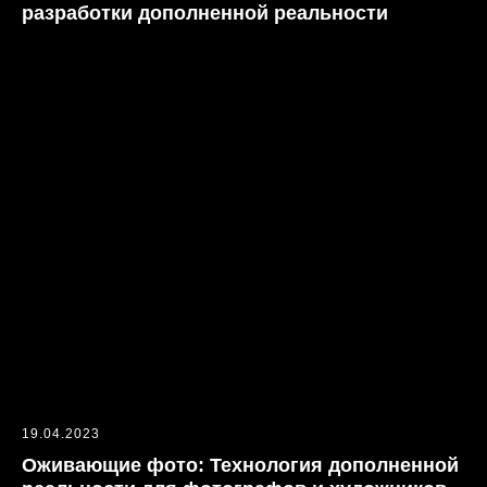
смешнее.
разработки дополненной реальности
Александр Камаев
CEO
+7 (982) 609-56-19
hello@mixar.biz
telegram
max
Нижний Новгород, ул. Пискунова,
29
19.04.2023
Оживающие фото: Технология дополненной