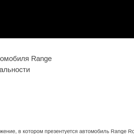
томобиля Range
еальности
ение, в котором презентуется автомобиль Range Ro